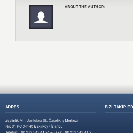
ABOUT THE AUTHOR:
ADRES
BIZI TAKIP ED
Zeytinlik Mh. Dantelacı Sk. Özçelik İş Merkezi
No: 31 PC 34140 Bakırköy / İstanbul
Telefon: +90 212 543 41 24 – Faks: +90 212 543 41 25