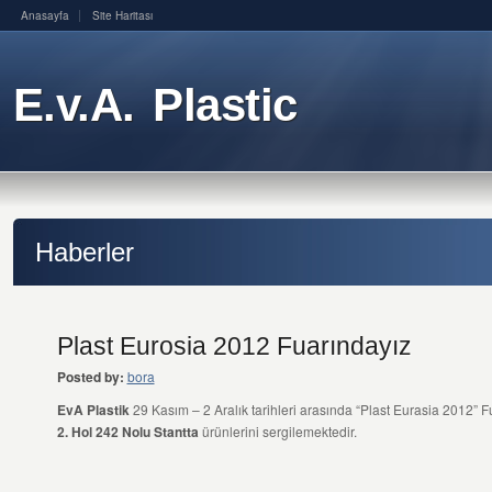
Anasayfa
Site Haritası
E.v.A. Plastic
Haberler
Plast Eurosia 2012 Fuarındayız
Posted by:
bora
EvA Plastik
29 Kasım – 2 Aralık tarihleri arasında “Plast Eurasia 2012” F
2. Hol 242 Nolu Stantta
ürünlerini sergilemektedir.